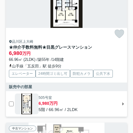
品川区上大崎
★仲介手数料無料★目黒グレースマンション
6,980
万円
66.96㎡ (2LDK) /築55年 /14階建
山手線「五反田」駅 徒歩9分
エレベーター
24時間ゴミ出し可
防犯カメラ
公共下水
販売中の部屋
505号室
6,980万円
5階 / 66.96㎡ / 2LDK
中古マンション