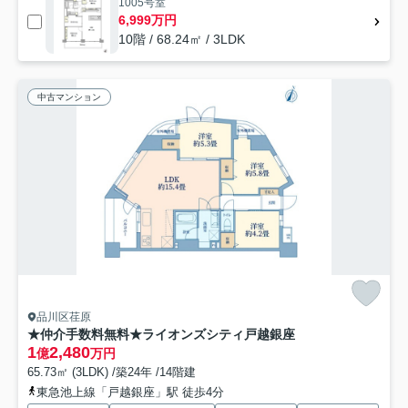
1005号室
6,999万円
10階 / 68.24㎡ / 3LDK
中古マンション
品川区荏原
★仲介手数料無料★ライオンズシティ戸越銀座
1
2,480
億
万円
65.73㎡ (3LDK) /築24年 /14階建
東急池上線「戸越銀座」駅 徒歩4分