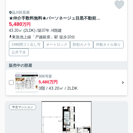
品川区荏原
★仲介手数料無料★パーソネージュ目黒不動前第２
5,480
万円
43.20㎡ (2LDK) /築37年 /4階建
東急池上線「戸越銀座」駅 徒歩10分
24時間ゴミ出し可
オートロック
防犯カメラ
外観タイル張り
公共下水
販売中の部屋
306号室
5,480万円
3階 / 43.20㎡ / 2LDK
中古マンション