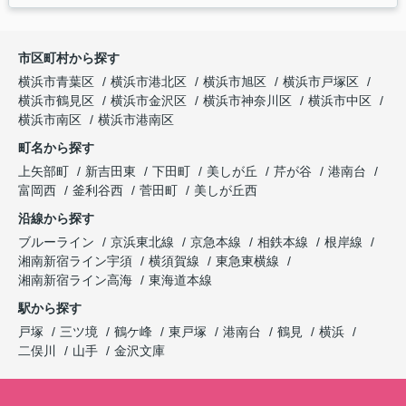
市区町村から探す
横浜市青葉区
横浜市港北区
横浜市旭区
横浜市戸塚区
横浜市鶴見区
横浜市金沢区
横浜市神奈川区
横浜市中区
横浜市南区
横浜市港南区
町名から探す
上矢部町
新吉田東
下田町
美しが丘
芹が谷
港南台
富岡西
釜利谷西
菅田町
美しが丘西
沿線から探す
ブルーライン
京浜東北線
京急本線
相鉄本線
根岸線
湘南新宿ライン宇須
横須賀線
東急東横線
湘南新宿ライン高海
東海道本線
駅から探す
戸塚
三ツ境
鶴ケ峰
東戸塚
港南台
鶴見
横浜
二俣川
山手
金沢文庫