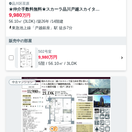
品川区荏原
★仲介手数料無料★スカーラ品川戸越スカイタワー
9,980
万円
56.10㎡ (3LDK) /築26年 /14階建
東急池上線「戸越銀座」駅 徒歩7分
販売中の部屋
502号室
9,980万円
5階 / 56.10㎡ / 3LDK
中古マンション