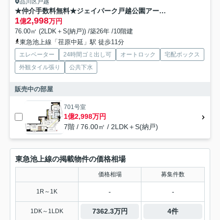
品川区戸越
★仲介手数料無料★ジェイパーク戸越公園アーキテクト
1
2,998
億
万円
76.00㎡ (2LDK＋S(納戸)) /築26年 /10階建
東急池上線「荏原中延」駅 徒歩11分
エレベーター
24時間ゴミ出し可
オートロック
宅配ボックス
外観タイル張り
公共下水
販売中の部屋
701号室
1億2,998万円
7階 / 76.00㎡ / 2LDK＋S(納戸)
東急池上線の掲載物件の価格相場
価格相場
募集件数
-
-
1R～1K
7362.3万円
4件
1DK～1LDK