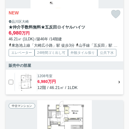
NEW
品川区大崎
★仲介手数料無料★五反田ロイヤルハイツ
6,980
万円
46.21㎡ (1LDK) /築46年 /14階建
東急池上線「大崎広小路」駅 徒歩3分
山手線「五反田」駅 徒歩7分
エレベーター
24時間ゴミ出し可
外観タイル張り
公共下水
販売中の部屋
1208号室
6,980万円
12階 / 46.21㎡ / 1LDK
中古マンション