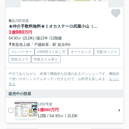
品川区荏原
★仲介手数料無料★ミオカステーロ武蔵小山（新規リノベーション済み）
1
980
億
万円
54.93㎡ (2LDK) /築22年 /12階建
東急池上線「戸越銀座」駅 徒歩9分
エレベーター
24時間ゴミ出し可
オートロック
宅配ボックス
防犯カメラ
外観タイル張り
中古でありながら、綺麗で機能的な設備のあるマンションです。機能的
で使いやすいシステムキッチン付きなので、お料理を楽しめま...
もっと
見る
販売中の部屋
1202号室
1億980万円
12階 / 54.93㎡ / 2LDK