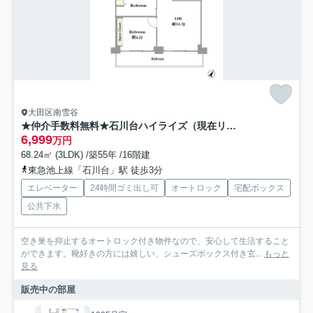
大田区南雪谷
★仲介手数料無料★石川台ハイライズ（現在リノベーション工事中）
6,999
万円
68.24㎡ (3LDK) /築55年 /16階建
東急池上線「石川台」駅 徒歩3分
エレベーター
24時間ゴミ出し可
オートロック
宅配ボックス
公共下水
空き巣を抑止するオートロック付き物件なので、安心して生活すること
ができます。靴好きの方には嬉しい、シューズボックス付き玄...
もっと
見る
販売中の部屋