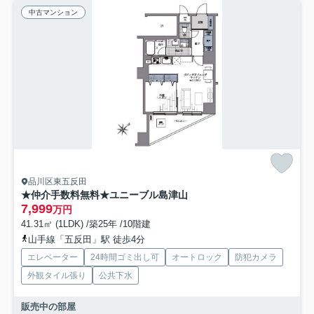
中古マンション
品川区東五反田
★仲介手数料無料★ユニーブル島津山
7,999
万円
41.31㎡ (1LDK) /築25年 /10階建
山手線「五反田」駅 徒歩4分
エレベーター
24時間ゴミ出し可
オートロック
防犯カメラ
外観タイル張り
公共下水
販売中の部屋