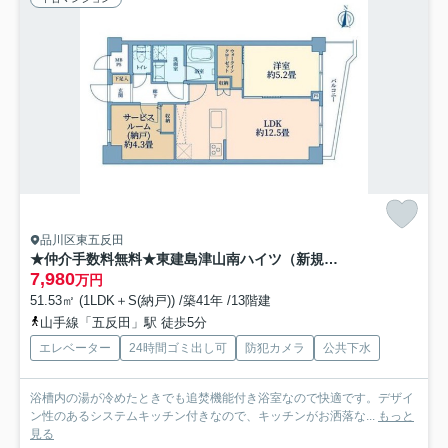
品川区東五反田
★仲介手数料無料★東建島津山南ハイツ（新規リノベーション済み）
7,980
万円
51.53㎡ (1LDK＋S(納戸)) /築41年 /13階建
山手線「五反田」駅 徒歩5分
エレベーター
24時間ゴミ出し可
防犯カメラ
公共下水
浴槽内の湯が冷めたときでも追焚機能付き浴室なので快適です。デザイ
ン性のあるシステムキッチン付きなので、キッチンがお洒落な...
もっと
見る