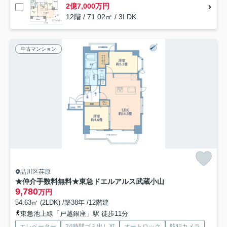
2億7,000万円
12階 / 71.02㎡ / 3LDK
中古マンション
品川区荏原
★仲介手数料無料★東急ドエルアルス武蔵小山
9,780
万円
54.63㎡ (2LDK) /築38年 /12階建
東急池上線「戸越銀座」駅 徒歩11分
エレベーター
24時間ゴミ出し可
オートロック
防犯カメラ