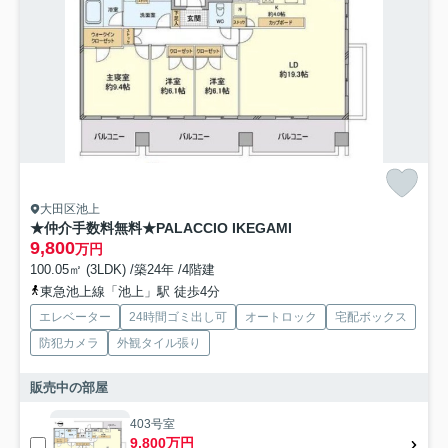
大田区池上
★仲介手数料無料★PALACCIO IKEGAMI
9,800
万円
100.05㎡ (3LDK) /築24年 /4階建
東急池上線「池上」駅 徒歩4分
エレベーター
24時間ゴミ出し可
オートロック
宅配ボックス
防犯カメラ
外観タイル張り
販売中の部屋
403号室
9,800万円