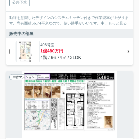
公共下水
動線を意識したデザインのシステムキッチン付きで作業能率が上がりま
す。専有面積66.74平米なので、使い勝手がいいです。中...
もっと見る
販売中の部屋
406号室
1億480万円
4階 / 66.74㎡ / 3LDK
中古マンション