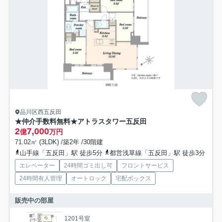
品川区西五反田
★仲介手数料無料★アトラスタワー五反田
2
7,000
億
万円
71.02㎡ (3LDK) /築2年 /30階建
山手線「五反田」駅 徒歩5分
都営浅草線「五反田」駅 徒歩3分
エレベーター
24時間ゴミ出し可
フロントサービス
24時間有人管理
オートロック
宅配ボックス
販売中の部屋
1201号室