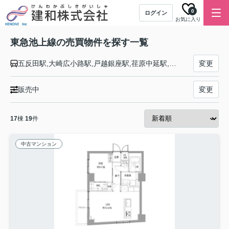
0
ログイン
お気に入り
東急池上線の売買物件を探す一覧
五反田駅,大崎広小路駅,戸越銀座駅,荏原中延駅,旗の台駅,長原駅,洗足池駅,石川台駅,雪が谷大塚駅,御嶽山駅,久が原駅,千鳥町駅,池上駅,蓮沼駅,蒲田駅
変更
販売中
変更
17
棟
19
件
中古マンション