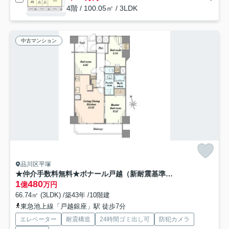
4階 / 100.05㎡ / 3LDK
中古マンション
品川区平塚
★仲介手数料無料★ボナール戸越（新耐震基準マンション）
1
480
億
万円
66.74㎡ (3LDK) /築43年 /10階建
東急池上線「戸越銀座」駅 徒歩7分
エレベーター
耐震構造
24時間ゴミ出し可
防犯カメラ