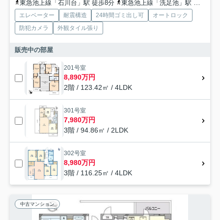
東急池上線「石川台」駅 徒歩8分
東急池上線「洗足池」駅 徒歩13分
エレベーター
耐震構造
24時間ゴミ出し可
オートロック
防犯カメラ
外観タイル張り
販売中の部屋
201号室
8,890万円
2階 / 123.42㎡ / 4LDK
301号室
7,980万円
3階 / 94.86㎡ / 2LDK
302号室
8,980万円
3階 / 116.25㎡ / 4LDK
中古マンション