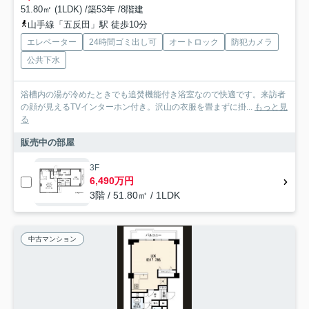
51.80㎡ (1LDK) /築53年 /8階建
山手線「五反田」駅 徒歩10分
エレベーター
24時間ゴミ出し可
オートロック
防犯カメラ
公共下水
浴槽内の湯が冷めたときでも追焚機能付き浴室なので快適です。来訪者
の顔が見えるTVインターホン付き。沢山の衣服を畳まずに掛...
もっと見
る
販売中の部屋
3F
6,490万円
3階 / 51.80㎡ / 1LDK
中古マンション