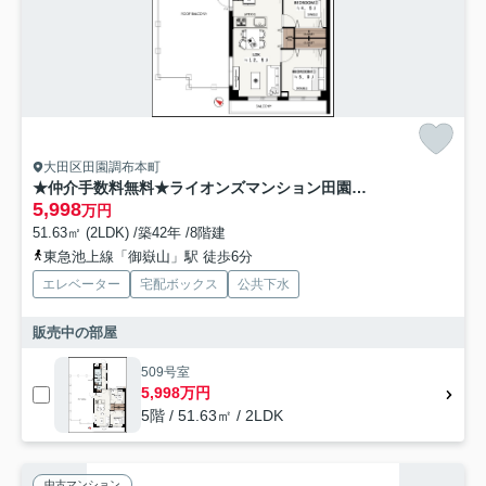
大田区田園調布本町
★仲介手数料無料★ライオンズマンション田園調布第2
5,998
万円
51.63㎡ (2LDK) /築42年 /8階建
東急池上線「御嶽山」駅 徒歩6分
エレベーター
宅配ボックス
公共下水
販売中の部屋
509号室
5,998万円
5階 / 51.63㎡ / 2LDK
中古マンション