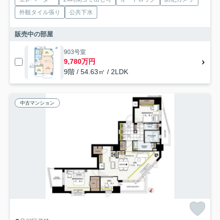
外観タイル張り
公共下水
販売中の部屋
903号室
9,780万円
9階 / 54.63㎡ / 2LDK
中古マンション