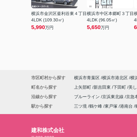
横浜市金沢区釜利谷東４丁目
横浜市中区本郷町３丁目
4LDK (109.30㎡)
4LDK (96.05㎡)
4
5,990
5,650
6
万円
万円
市区町村から探す
横浜市青葉区
横浜市港北区
横
町名から探す
上矢部町
新吉田東
下田町
美
沿線から探す
ブルーライン
京浜東北線
京急
駅から探す
三ツ境
鶴ケ峰
東戸塚
港南台
建和株式会社