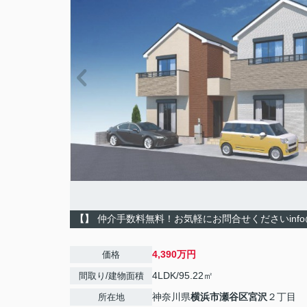
【】
仲介手数料無料！お気軽にお問合せくださいinfo@kenone
4,390万円
価格
4LDK/95.22㎡
間取り/建物面積
神奈川県
横浜市瀬谷区
宮沢
２丁目
所在地