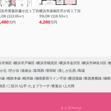
横浜市青葉区藤が丘１丁目
横浜市港南区芹が谷１丁目
LDK (113.65㎡)
3SLDK (116.53㎡)
,480
4,280
万円
万円
浜市旭区
横浜市戸塚区
横浜市鶴見区
横浜市金沢区
横浜市神奈川区
しが丘
芹が谷
港南台
富岡西
菅田町
美しが丘西
馬場
本線
相鉄本線
根岸線
湘南新宿ライン宇須
横須賀線
東急東横線
湘南
鶴見
二俣川
山手
たまプラーザ
青葉台
上大岡
トップページ