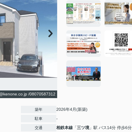
.co.jp /08070587312
2026年4月(新築)
築年
-
駐車
相鉄本線
「
三ツ境
」駅 バス14分 停歩6分
交通