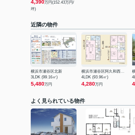
4,390
万円(152.43万円/
坪)
近隣の物件
横浜市瀬谷区北新
横浜市瀬谷区阿久和西４丁目
3LDK (99.16㎡)
4LDK (93.96㎡)
4
5,480
4,280
4
万円
万円
よく見られている物件