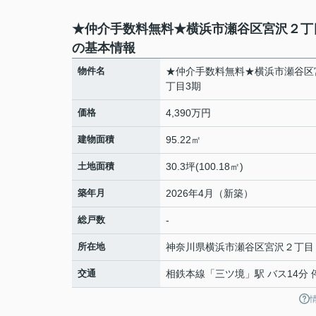
★仲介手数料無料★横浜市瀬谷区宮沢２丁
の基本情報
物件名
★仲介手数料無料★横浜市瀬谷区
丁目3期
価格
4,390万円
建物面積
95.22㎡
土地面積
30.3坪(100.18㎡)
築年月
2026年4月（新築）
総戸数
-
所在地
神奈川県
横浜市瀬谷区
宮沢
２丁目
交通
相鉄本線
「
三ツ境
」駅 バス14分 