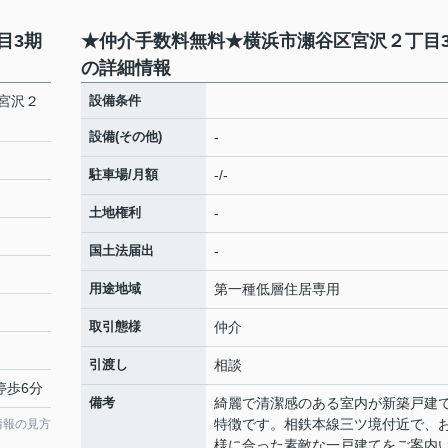
目3期
★仲介手数料無料★横浜市瀬谷区宮沢２丁目
の詳細情報
宮沢２
設備条件
設備(その他)
-
駐車場/月額
-/-
土地権利
-
国土法届出
-
用途地域
第一種低層住居専用
取引態様
仲介
引渡し
相談
停歩6分
備考
綺麗で清潔感のある室内が新築戸建
特徴です。相鉄本線三ツ境付近で、
情報の見方
様に合った素敵な一戸建てをご案内