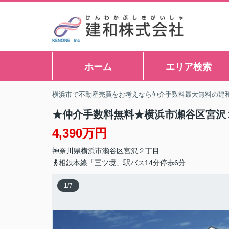
ホーム
エリア検索
横浜市で不動産売買をお考えなら仲介手数料最大無料の建
★仲介手数料無料★横浜市瀬谷区宮沢
4,390万円
神奈川県
横浜市瀬谷区
宮沢
２丁目
相鉄本線「三ツ境」駅バス14分停歩6分
1
/
7