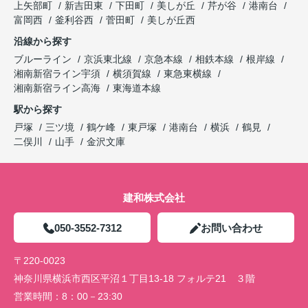
上矢部町
新吉田東
下田町
美しが丘
芹が谷
港南台
富岡西
釜利谷西
菅田町
美しが丘西
沿線から探す
ブルーライン
京浜東北線
京急本線
相鉄本線
根岸線
湘南新宿ライン宇須
横須賀線
東急東横線
湘南新宿ライン高海
東海道本線
駅から探す
戸塚
三ツ境
鶴ケ峰
東戸塚
港南台
横浜
鶴見
二俣川
山手
金沢文庫
建和株式会社
050-3552-7312
お問い合わせ
〒220-0023
神奈川県横浜市西区平沼１丁目13-18 フォルテ21 ３階
営業時間：
8：00－23:30