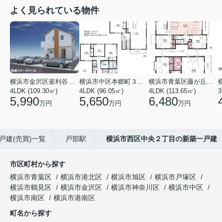
よく見られている物件
横浜市金沢区釜利谷東４丁目
横浜市中区本郷町３丁目
横浜市青葉区藤が丘１丁目
4LDK (109.30㎡)
4LDK (96.05㎡)
4LDK (113.65㎡)
3
5,990
5,650
6,480
万円
万円
万円
戸建(売買)一覧
戸部駅
横浜市西区中央２丁目の新築一戸建
市区町村から探す
横浜市青葉区
横浜市港北区
横浜市旭区
横浜市戸塚区
横浜市鶴見区
横浜市金沢区
横浜市神奈川区
横浜市中区
横浜市南区
横浜市港南区
町名から探す