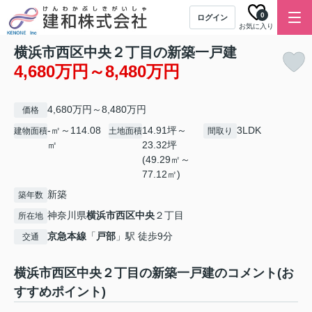
0
ログイン
お気に入り
横浜市西区中央２丁目の新築一戸建
4,680万円～8,480万円
4,680万円～8,480万円
価格
-㎡～114.08
14.91坪～
3LDK
建物面積
土地面積
間取り
㎡
23.32坪
(49.29㎡～
77.12㎡)
新築
築年数
神奈川県
横浜市西区
中央
２丁目
所在地
京急本線
「
戸部
」駅 徒歩9分
交通
横浜市西区中央２丁目の新築一戸建のコメント(お
すすめポイント)