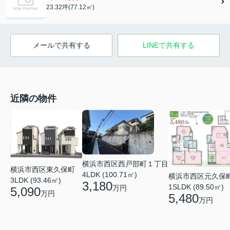
23.32坪(77.12㎡)
メールで共有する
LINEで共有する
近隣の物件
横浜市西区西戸部町１丁目
横浜市西区東久保町
4LDK (100.71㎡)
横浜市西区元久保
3LDK (93.46㎡)
3,180
1SLDK (89.50㎡)
万円
5,090
万円
5,480
万円