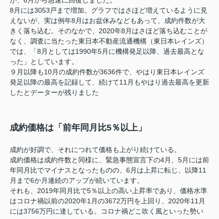
8月には3053戸まで増加。グラフではさほど増えているように見
えないが、実は例年8月はお盆休みなどもあって、成約件数が大
きく落ち込む。そのなかで、2020年8月はさほど落ち込むことが
なく、調査に当たった東日本不動産流通機構（東日本レインズ）
では、「8月としては1990年5月に機構発足以降、過去最高とな
った」としています。
９月以降も10月の成約件数が3636件で、やはり東日本レインズ
発足以降の最高を記録して、続けて11月もやはり過去最高を更新
したとデーターが残りました
成約価格は「前年同月比5％以上」
成約が好調で、それにつれて価格も上がり続けている。
成約価格は成約件数と同様に、緊急事態宣言下の4月、5月には前
年同月比でマイナスとなったものの、6月は上昇に転じ、以降11
月まで6か月連続のアップが続いています。
それも、2019年同月比で5％以上の高い上昇率であり、価格水準
はコロナ禍以前の2020年1月の3672万円を上回り、2020年11月
には3756万円に達している。コロナ禍どこ吹く風といった勢い