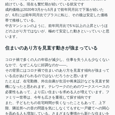
続けている。現在も繁忙期が続いている状況です
成約価格は2020年3月から5月まで前年同月比で下落が続いた
が、6月には前年同月比でプラスに転じ、その後は安定した価格
帯で推移している。
中古マンションのように、前年同月比で5％以上の上昇というほ
どの上がり方ではないが、極めて安定した動きといっていいと思
います。
住まいのあり方を見直す動きが強まっている
コロナ禍で多くの人の年収が減少し、仕事を失う人も少なくない
なかで、なぜこんなに好調なのか――。
その背景にはコロナ禍で住まいのあり方を見直す傾向が強まって
いる点があげられるのではないだろうかと思います
たとえば、在宅勤務、外出自粛が生活や将来設計などを見直す契
機になったと思われます。テレワークのためのワークスペースの
必要性もあって、より広い住まいを求める人が増えています。フ
ァミリー世帯は、今年も広さを重視して探す傾向です
また、子どもたちの在宅時間が長くなったこともあって、上下
階、隣近所への音の問題を気にしなくてもすむ一戸建てへの関心
を高める人も増加している。さまざまな事情から新たな住まいを