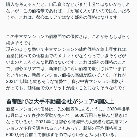
購入を考える人だと、自己資金などがまだ十分ではないかもしれ
ないが、この価格帯であれば、手が届く人が多いのではないだろ
うか。これは、都心エリアではなく郊外の価格になります
この中古マンションの価格面での優位さは、これからもしばらく
続きそうです。
現在のような勢いで中古マンションの成約価格が急上昇すれは、
新築に比べての価格面でのメリットがなくなっていきそうだが、
いまのところそんな気配はないです。これは郊外の価格のこと
で、都心エリアでは、新築住宅に近い価格で取引されています
というのも、新築マンション価格の高値が続いていて、それが
2021年以降も続きそうな情勢で、多少中古マンション価格が上
がっても、価格面でのメリットが続くことになりそうなのです
首都圏では大手不動産会社がシェア4割以上
新築マンションの価格は、先の図表3にあるように、2020年後半
は月によって多少の変動があって、6000万円台を挟んだ動きに
なっているが、2021年には都心や湾岸部の大規模な超高層マン
ションが多数分譲されることもあって、新築の平均価格帯は
6000万円台前半で推移するのではないかとみられている。