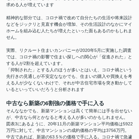
求める人が増えています
精神的な部分では、コロナ禍で改めて自分たちの生活や将来設計
などをジックリと見直す機会が増加、その生活設計のなかにマイ
ホームを組み込む人たちが増えたといった面もあるのかもしれま
せん。
実際、リクルート住まいカンパニーが2020年5月に実施した調査
では、コロナ禍の影響で住まい探しへの関心が「促進された」と
する人が2割を超えています。
「抑制された」とする人のほうが多いとはいえ、コロナ禍という
先行きの見通しが不安定ななかでも、住まいの購入や買換えを考
える人が少なくないわけで、それが中古住宅市場を突き動かして
いるといっていいだろうと分析されます
中古なら新築の6割強の価格で手に入る
そんななかでも、新築マンションは高くて簡単には手を出せない
が、中古なら何とかなると考える人が多いのかもしれません。
図表3にあるように、20年11月の新築マンション平均価格は5922
万円に対して、中古マンションの成約価格の平均は3756万円。
中古であれば、新築の63.5％の価格で手に入る。コロナ禍で急遽