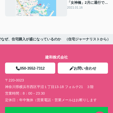
「女神橋」2月に通行でき
るようになります
2021.01.16
でなぜ、住宅購入が盛になっているのか （住宅ジャーナリストから）
建和株式会社
050-3552-7312
お問い合わせ
〒220-0023
神奈川県横浜市西区平沼１丁目13-18 フォルテ21 ３階
営業時間：
8：00－23:30
定休日：
年中無休（営業電話・営業メールはお断りします