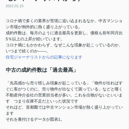
2021.01.15
コロナ禍で多くの業界が苦境に追い込まれるなか、中古マンショ
ン市場が例外的に熱く盛り上がっている。
成約件数は、毎月のように過去最高を更新し、価格も前年同月比
5％以上の上昇が続いています。
コロナ禍にもかかわらず、なぜこんな現象が起こっているのか、
いつまで続くのか――。
住宅ジャーナリストからの記事になります
中古の成約件数は「過去最高」
「先高感から売り惜しみ現象が起こっている」「物件が出ればす
ぐに客がつくのに、売り物件が出なくて困っている」などと嘆く
不動産仲介会社の営業担当者が多い。これを出物がないといいま
す つまり在庫不足だといった状況です
それほど、首都圏では中古マンション市場が熱く盛り上がってい
ます
それを裏付けるデータが図表1。