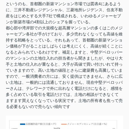
というのも、首都圏の新築マンション市場では図表4にあるよう
に、三井不動産レジデンシャル、三菱地所レジデンス、住友不動
産をはじめとする大手7社で構成される、いわゆるメジャーセブ
ンが新築市場の4割以上のシェアを握っている。
都心部や湾岸部での大規模な超高層マンションの多くはこのメジ
ャーセブン各社が手がけており、多少売れなくなっても高値を維
持する戦略をとっている。それもあって、首都圏の新築マンショ
ン価格が下がることはしばらくは考えにくく、高値が続くことに
なるとみられているわけです。補足しますと、中堅デベロッパー
のマンションの土地仕入れの担当者から聞きましたが、やはり大
手と土地の仕入れが重なると、大手が高値で買い付けいれて持っ
ていきますので、高い土地の値段とさらに建築費も高騰していま
すので、一般消費者の方には、安く提供はできません、さらに広
い土地は、一般的には流通しておりません、現在中堅デベロッパ
ーさんは、テレワークで外に出れなく電話だけになると、感情を
多く占めている取引を電話だけでは、土地の相談ができなくて
ますます買えなくなっている状況です。土地の所有者も焦って売
る必要もないので売らない傾向です