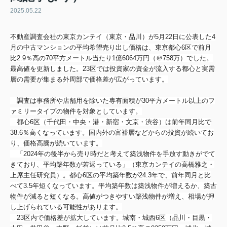
2025.05.22
不動産調査会社の東京カンテイ（東京・品川）
が5月22日に公表した4
月の中古マンションの平均希望売り出し価格
は、東京都心6区で前月
比2.9％
高の70平方メートル当たり1億6064万円（＠758万）でした。
最高値を更新しました。
23区では投資家の資金が流入する都心と実需
層の需要が集まる外
周部で価格差が広がっています。
調査は事務所や店舗用を除いた専有面積が30平方メートル以上の
フ
ァミリータイプの物件を対象としています。
都心6区（千代田・中央・港・新宿・文京・渋谷）
は前年同月比で
38.6％高くなっています。
国内外の富裕層などからの投資が続いてお
り、
価格高騰が続いています。
「
2024年の後半から売り時だと考えて築浅物件を手放す動きがで
て
きており、平均築年数が若返っている」（
東京カンテイの高橋雅之・
上席主任研究員）。
都心6区の平均築年数が24.3年で、前年同月と比
べて3.
5年短くなっています。平均築年数は築浅物件が増えるか、
築古
物件が減ると短くなる。高値がつきやすい築浅物件が増え、
相場が押
し上げられている可能性があります。
23区内で価格差が拡大しています。城南・城西6区（品川・目黒・