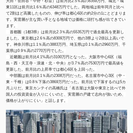
大田・世田谷・中野・杉並）は前月比2.5％高の8359万円、
城北・城
東11区は前月比1.6％高の6348万円でした。
両地域は前年同月と比べ
て2割ほど高騰したものの、
伸び率は都心6区の約2分の1にとどまりま
す。
実需層が主な買い手となる地域では価格に頭打ち感が出てきてい
ます。
首都圏（1都3県）は前月比2.3％
高の5535万円で過去最高を更新し
ました。東京都は2.6％
高の8309万円で、他の3県より2倍以上高いで
す。神奈川県は1.
1％高の3883万円、埼玉県は0.1％高の2960万円、
千
葉県は0.9％高の2770万円でした。
近畿圏は前月比4.1%高の3100万円となった。
大阪市中心6区（福
島・西・天王寺・浪速・北・中央）が3.7％
高の7530万円で最高値を
更新した。
前月比の上昇率では都心6区を上回った。
中部圏は前月比0.1％高の2308万円だった。
名古屋市中心3区（中・
東・千種）は0.8％
下落の3869万円だった。前月比で下落するのは5カ
月ぶりだ。
東京カンテイの高橋氏は「
名古屋は大阪や東京と比べて外
国人の投資資金が入りにくいのと、実需層の戸建て志向が強いため、
価格が上がりにくい」と話します。