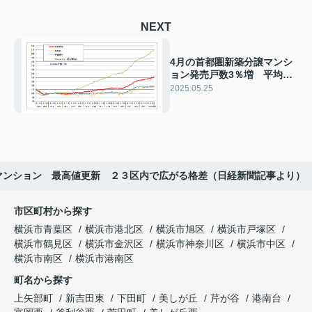
NEXT
4月の首都圏新築分譲マンシ
ョン発売戸数3％増 平均価
格は下落（日経新聞記事よ
2025.05.25
り）
マンション 最高値更新 ２３区内で広がる格差（日経新聞記事より）
市区町村から探す
横浜市青葉区
横浜市港北区
横浜市旭区
横浜市戸塚区
横浜市鶴見区
横浜市金沢区
横浜市神奈川区
横浜市中区
横浜市南区
横浜市港南区
町名から探す
上矢部町
新吉田東
下田町
美しが丘
芹が谷
港南台