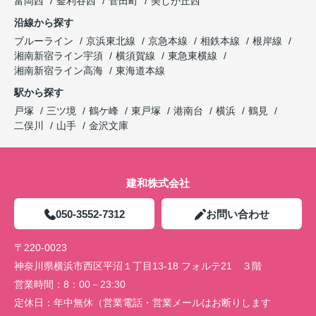
富岡西
釜利谷西
菅田町
美しが丘西
沿線から探す
ブルーライン
京浜東北線
京急本線
相鉄本線
根岸線
湘南新宿ライン宇須
横須賀線
東急東横線
湘南新宿ライン高海
東海道本線
駅から探す
戸塚
三ツ境
鶴ケ峰
東戸塚
港南台
横浜
鶴見
二俣川
山手
金沢文庫
建和株式会社
050-3552-7312
お問い合わせ
〒220-0023
神奈川県横浜市西区平沼１丁目13-18 フォルテ21 ３階
営業時間：
8：00－23:30
定休日：
年中無休（営業電話・営業メールはお断りします