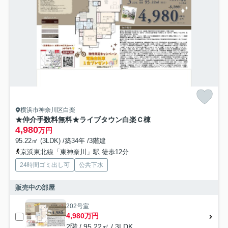
横浜市神奈川区白楽
★仲介手数料無料★ライブタウン白楽Ｃ棟
4,980
万円
95.22㎡ (3LDK) /築34年 /3階建
京浜東北線「東神奈川」駅 徒歩12分
24時間ゴミ出し可
公共下水
販売中の部屋
202号室
4,980万円
2階 / 95.22㎡ / 3LDK