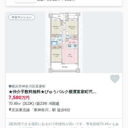
中古マンション
横浜市神奈川区富家町
★仲介手数料無料★びゅうパルク横濱富家町弐番館
7,580
万円
70.49㎡ (3LDK) /築23年 /6階建
京浜東北線「東神奈川」駅 徒歩6分
2駅利用できる場所にあるので利便性が高いです。専有面積70.49㎡もあ