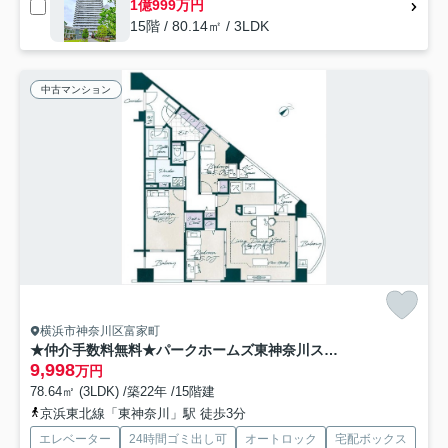
1億999万円
15階 / 80.14㎡ / 3LDK
中古マンション
横浜市神奈川区富家町
★仲介手数料無料★パークホームズ東神奈川ステーションアリーナ
9,998
万円
78.64㎡ (3LDK) /築22年 /15階建
京浜東北線「東神奈川」駅 徒歩3分
エレベーター
24時間ゴミ出し可
オートロック
宅配ボックス