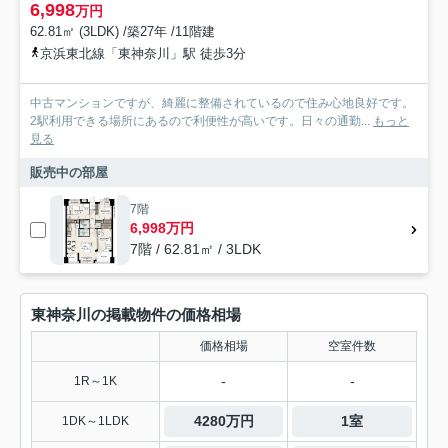
6,998
万円
62.81㎡ (3LDK) /築27年 /11階建
京浜東北線「東神奈川」駅 徒歩3分
中古マンションですが、綺麗に整備されているので住み心地良好です。
2駅利用できる場所にあるので利便性が高いです。日々の通勤...
もっと
見る
販売中の部屋
7階
6,998万円
7階 / 62.81㎡ / 3LDK
東神奈川の掲載物件の価格相場
価格相場
空室件数
-
-
1R～1K
4280万円
1室
1DK～1LDK