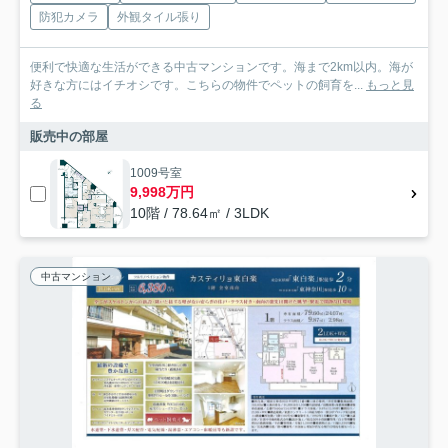
防犯カメラ
外観タイル張り
便利で快適な生活ができる中古マンションです。海まで2km以内。海が
好きな方にはイチオシです。こちらの物件でペットの飼育を...
もっと見
る
販売中の部屋
1009号室
9,998万円
10階 / 78.64㎡ / 3LDK
中古マンション