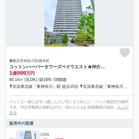
横浜市神奈川区橋本町
コットンハーバータワーズベイウエスト★仲介手数料無料★
1
999
億
万円
80.14㎡ (3LDK) /築18年 /38階建
京浜東北線「東神奈川」駅 徒歩15分
京浜東北線「東神奈川」駅 徒歩22分
ペットと一緒にお引っ越ししたい方にもうれしい、ペット相談可の物件
です。仲介手数料が無料なので、何かとかさむ初期費用の負担...
もっと
見る
販売中の部屋
1509