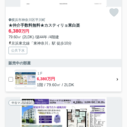
横浜市神奈川区平川町
★仲介手数料無料★カスティリョ東白楽
6,380
万円
79.60㎡ (2LDK) /築44年 /4階建
京浜東北線「東神奈川」駅 徒歩10分
公共下水
販売中の部屋
１F
6,380万円
1階 / 79.60㎡ / 2LDK
中古マンション