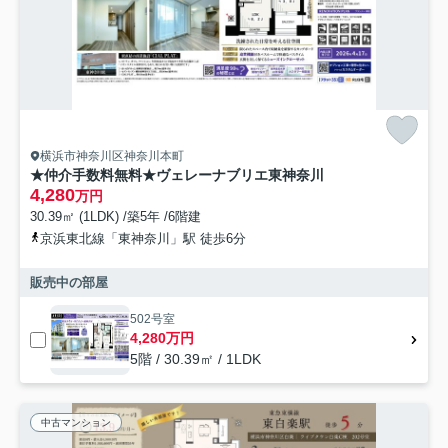
横浜市神奈川区神奈川本町
★仲介手数料無料★ヴェレーナブリエ東神奈川
4,280
万円
30.39㎡ (1LDK) /築5年 /6階建
京浜東北線「東神奈川」駅 徒歩6分
販売中の部屋
502号室
4,280万円
5階 / 30.39㎡ / 1LDK
中古マンション