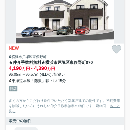
NEW
横浜市戸塚区東俣野町
★仲介手数料無料★横浜市戸塚区東俣野町970
4,190
4,390
万円～
万円
96.05㎡～96.57㎡ (4LDK) /新築 /-
東海道本線「藤沢」駅 バス15分
新築
多くの方からこだわり条件でいただく新築戸建ての物件です。初期費用
を削減したい方にうれしい仲介手数料無料の物件です。建物面...
もっと
見る
販売中の物件