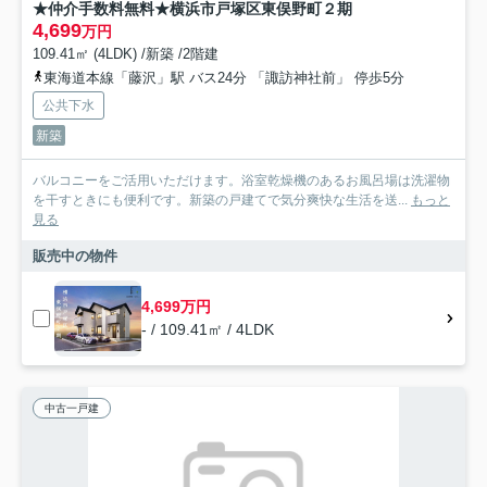
★仲介手数料無料★横浜市戸塚区東俣野町２期
4,699
万円
109.41㎡ (4LDK) /新築 /2階建
東海道本線「藤沢」駅 バス24分 「諏訪神社前」 停歩5分
公共下水
新築
バルコニーをご活用いただけます。浴室乾燥機のあるお風呂場は洗濯物
を干すときにも便利です。新築の戸建てで気分爽快な生活を送...
もっと
見る
販売中の物件
4,699万円
- / 109.41㎡ / 4LDK
中古一戸建