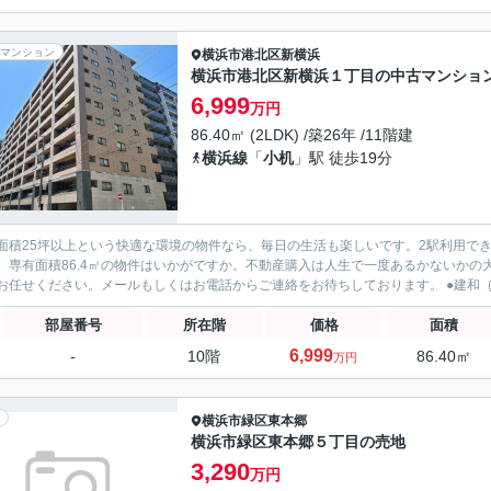
マンション
横浜市港北区
新横浜
横浜市港北区新横浜１丁目の中古マンショ
6,999
万円
86.40㎡ (2LDK) /築26年 /11階建
横浜線
「
小机
」駅 徒歩19分
面積25坪以上という快適な環境の物件なら、毎日の生活も楽しいです。2駅利用で
。専有面積86.4㎡の物件はいかがですか。不動産購入は人生で一度あるかないか
ロにお任せください。メ
部屋番号
所在階
価格
面積
6,999
-
10階
86.40㎡
万円
横浜市緑区
東本郷
横浜市緑区東本郷５丁目の売地
3,290
万円