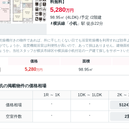
料無料】
5,280
万円
98.95㎡ (4LDK) /予定 /2階建
横浜線
「
小机
」駅 徒歩22分
乾燥機付きの物件であれば、外に干したくない日でも浴室乾燥機を利用すれば効率
がでしょうか。追焚機能浴室は利便性が高いので、あって損はありません。建物面積が
ょうか。当社スタッフが横浜市緑区や横浜線小机付近の一戸建て探しをサポートいたし
価格
面積
5,280
98.95㎡
万円
机の掲載物件の価格相場
1R ～ 1K
1DK ～ 1LDK
2K ～ 
-
-
価格相場
512
-
-
空室件数
2