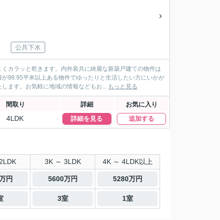
公共下水
よくカラッと乾きます。内外装共に綺麗な新築戸建ての物件は
98.95平米以上ある物件でゆったりと生活したい方にいかが
ます。お気軽に地域の情報などもお...
もっと見る
間取り
詳細
お気に入り
4LDK
詳細を見る
追加する
2LDK
3K ～ 3LDK
4K ～ 4LDK以上
4万円
5600万円
5280万円
室
3室
1室