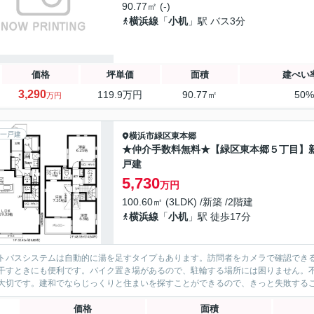
90.77㎡ (-)
横浜線
「
小机
」駅 バス3分
価格
坪単価
面積
建ぺい
3,290
119.9万円
90.77㎡
50
万円
一戸建
横浜市緑区
東本郷
★仲介手数料無料★【緑区東本郷５丁目】
戸建
5,730
万円
100.60㎡ (3LDK) /新築 /2階建
横浜線
「
小机
」駅 徒歩17分
トバスシステムは自動的に湯を足すタイプもあります。訪問者をカメラで確認できる
干すときにも便利です。バイク置き場があるので、駐輪する場所には困りません。
価格
面積