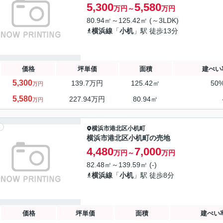
5,300
5,580
万円～
万円
80.94㎡～125.42㎡ (～3LDK)
横浜線
「
小机
」駅 徒歩13分
価格
坪単価
面積
建ぺい
5,300
139.7万円
125.42㎡
50
万円
5,580
227.94
万円
80.94㎡
万円
横浜市港北区
小机町
横浜市港北区小机町の売地
4,480
7,000
万円～
万円
82.48㎡～139.59㎡ (-)
横浜線
「
小机
」駅 徒歩8分
価格
坪単価
面積
建ぺい