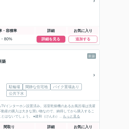
率・容積率
詳細
お気に入り
%・80%
詳細を見る
追加する
新築
新築
駐輪場
閑静な住宅地
バイク置場あり
公共下水
TVインターホン設置済み。浴室乾燥機のあるお風呂場は洗濯
不動産の購入は大きな買い物なので、納得してから購入するこ
とが大切です。建和でならじっくりと住まいを探すことができるので、きっと失敗することはないでしょう。 ●建和（けんわ）...
もっと見る
間取り
詳細
お気に入り