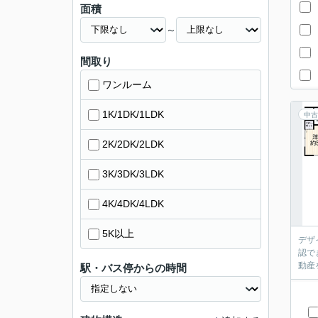
面積
～
間取り
ワンルーム
1K/1DK/1LDK
中古
2K/2DK/2LDK
3K/3DK/3LDK
4K/4DK/4LDK
5K以上
デザ
認で
動産
駅・バス停からの時間