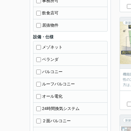
事務所可
飲食店可
新築
居抜物件
設備・仕様
メゾネット
ベランダ
バルコニー
機能
性の
ルーフバルコニー
オール電化
24時間換気システム
２面バルコニー
新築