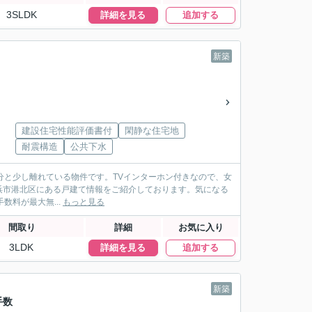
3SLDK
詳細を見る
追加する
新築
建設住宅性能評価書付
閑静な住宅地
耐震構造
公共下水
分と少し離れている物件です。TVインターホン付きなので、女
浜市港北区にある戸建て情報をご紹介しております。気になる
1・高額な「仲介手数料が最大無...
もっと見る
間取り
詳細
お気に入り
3LDK
詳細を見る
追加する
新築
手数