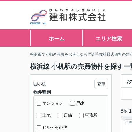
ホーム
エリア検索
横浜市で不動産売買をお考えなら仲介手数料最大無料の建
横浜線 小机駅の売買物件を探す一
お
小机
変更
物件種別
マンション
戸建
8
1
棟
土地
店舗
事務所
売地
ビル・その他