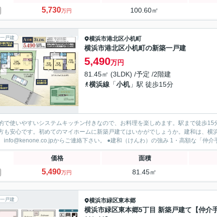
5,730
100.60㎡
万円
一戸建
横浜市港北区
小机町
横浜市港北区小机町の新築一戸建
5,490
万円
81.45㎡ (3LDK) /予定 /2階建
横浜線
「
小机
」駅 徒歩15分
的で使いやすいシステムキッチン付きなので、お料理を楽しめます。駅まで徒歩15
方も安心です。初めてのマイホームに新築戸建てはいかがでしょうか。建和は、横
方は、info@kenone.co.jpからご連絡下さい。 ●建和（けんわ）の強み 
価格
面積
5,490
81.45㎡
万円
一戸建
横浜市緑区
東本郷
横浜市緑区東本郷5丁目 新築戸建て【仲介