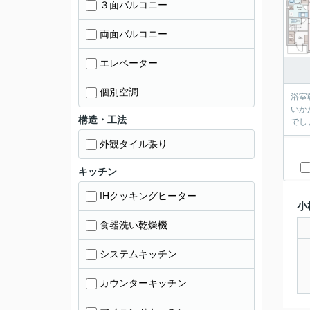
３面バルコニー
両面バルコニー
エレベーター
個別空調
浴室
いか
構造・工法
でし
外観タイル張り
キッチン
IHクッキングヒーター
小
食器洗い乾燥機
システムキッチン
カウンターキッチン