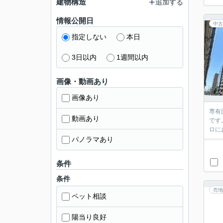
建物構造
追加する
情報公開日
中古
指定しない
本日
3日以内
1週間以内
画像・動画あり
画像あり
専有
動画あり
です
パノラマあり
条件
条件
売地
ペット相談
陽当り良好