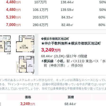
4,480
107万円
138.44㎡
50
万円
4,480
106.1万円
139.59㎡
50
万円
5,190
203.5万円
84.33㎡
60%
万円
7,000
280.6万円
82.48㎡
80%
万円
一戸建
横浜市都筑区
池辺町
★仲介手数料無料★横浜市都筑区池辺町
3,249
万円
68.44㎡ (2LDK) /築17年 /3階建
横浜線
「
小机
」駅 バス11分 東急バス「水
前（神奈川県）」 停歩3分
イン性のあるシステムキッチン付きなので、キッチンがお洒落なスペースになっていま
きる、TVインターホン付きです。設備や周辺環境が整っている中古戸建てはいかが
を購入してはいかがでしょうか。当社では多種多様な不動産情報を取り扱っております
価格
面積
3,249
68.44㎡
万円