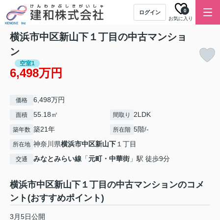
0
ログイン
お気に入り
横浜市中区新山下１丁目の中古マンショ
ン
空室1
6,498万円
6,498万円
価格
55.18㎡
2LDK
面積
間取り
築21年
5階/-
築年数
所在階
神奈川県
横浜市中区
新山下
１丁目
所在地
みなとみらい線
「
元町・中華街
」駅 徒歩9分
交通
横浜市中区新山下１丁目の中古マンションのコメ
ント(おすすめポイント)
3月5日公開