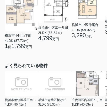
横浜市中区仲尾台
2
横浜市中区富士見町
2LDK (59.02㎡)
2LDK (55.84㎡)
3,290
横浜市中区山下町
万円
4,799
万円
4LDK (87.72㎡)
1
1,799
億
万円
よく見られている物件
横浜市都筑区荏田南１丁目
横浜市青葉区榎が丘
千代田区内神田１丁目
4LDK (90.41㎡)
3LDK (78.30㎡)
1LDK (40.63㎡)
2