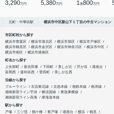
3,290
5,380
1
800
万円
万円
億
万円
元町・中華街駅
横浜市中区新山下１丁目の中古マンション
市区町村から探す
横浜市青葉区
横浜市港北区
横浜市旭区
横浜市戸塚区
横浜市鶴見区
横浜市金沢区
横浜市神奈川区
横浜市中区
横浜市南区
横浜市港南区
町名から探す
上矢部町
新吉田東
下田町
美しが丘
芹が谷
港南台
富岡西
釜利谷西
菅田町
美しが丘西
沿線から探す
ブルーライン
京浜東北線
京急本線
相鉄本線
根岸線
湘南新宿ライン宇須
横須賀線
東急東横線
湘南新宿ライン高海
東海道本線
駅から探す
戸塚
三ツ境
鶴ケ峰
東戸塚
港南台
横浜
鶴見