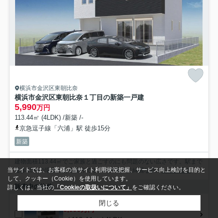
横浜市金沢区東朝比奈
横浜市金沢区東朝比奈１丁目の新築一戸建
5,990
万円
113.44㎡ (4LDK) /新築 /-
京急逗子線「六浦」駅 徒歩15分
新築
建物面積113.44㎡でご家族と過ごすのにも問題のない広さです。駅まで
当サイトでは、お客様の当サイト利用状況把握、サービス向上検討を目的と
徒歩15分の場所にある物件です。内外装共に綺麗な新...
もっと見る
して、クッキー（Cookie）を使用しています。
販売中の物件
詳しくは、当社の
「Cookieの取扱いについて」
をご確認ください。
閉じる
5,990万円