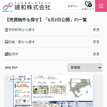
0
ログイン
お気に入り
【売買物件を探す】「6月2日公開」の一覧
市区町村から探す
変更
沿線・駅から探す
変更
販売中
変更
30
棟
35
件
新築一戸建