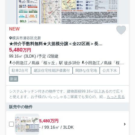
NEW
横浜市瀬谷区北新
★仲介手数料無料★大規模分譲＜全22区画＞長期優良住宅／横浜市瀬谷区北新
5,480
万円
99.16㎡ (3LDK) /予定 /2階建
小田急江ノ島線「桜ヶ丘」駅 徒歩18分
小田急江ノ島線「桜ヶ丘」駅 徒歩18分
駐車2台可
建設住宅性能評価書付
閑静な住宅地
公共下水
新築
システムキッチン付きの物件です。建物面積99.16㎡以上あるので広々
と使えます。お子様のいらっしゃるご家庭でも安心の、続...
もっと見る
販売中の物件
5,480万円
- / 99.16㎡ / 3LDK