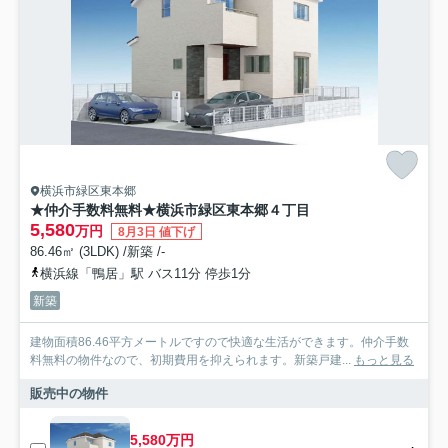
横浜市緑区東本郷
★仲介手数料無料★横浜市緑区東本郷４丁目
5,580
万円
8月3日 値下げ
86.46㎡ (3LDK) /新築 /-
横浜線「鴨居」駅 バス11分 停歩1分
新築
建物面積86.46平方メートルですので快適な生活ができます。仲介手数
料無料の物件なので、初期費用を抑えられます。新築戸建...
もっと見る
販売中の物件
5,580万円