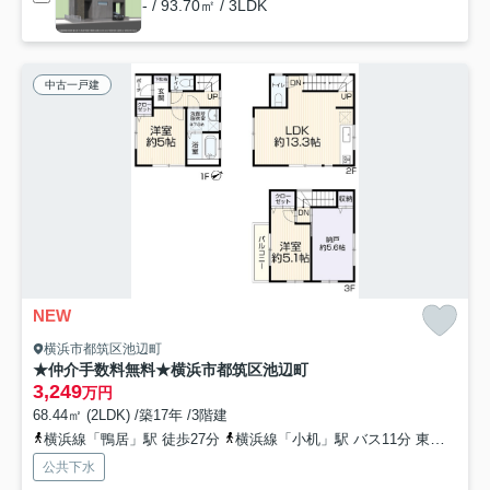
- / 93.70㎡ / 3LDK
中古一戸建
NEW
横浜市都筑区池辺町
★仲介手数料無料★横浜市都筑区池辺町
3,249
万円
68.44㎡ (2LDK) /築17年 /3階建
横浜線「鴨居」駅 徒歩27分
横浜線「小机」駅 バス11分 東急バス「水神前（神奈川県）」 停歩3分
公共下水