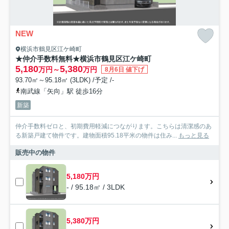
NEW
横浜市鶴見区江ケ崎町
★仲介手数料無料★横浜市鶴見区江ケ崎町
5,180
5,380
万円～
万円
8月6日 値下げ
93.70㎡～95.18㎡ (3LDK) /予定 /-
南武線「矢向」駅 徒歩16分
新築
仲介手数料ゼロと、初期費用軽減につながります。こちらは清潔感のあ
る新築戸建て物件です。建物面積95.18平米の物件は住み...
もっと見る
販売中の物件
5,180万円
- / 95.18㎡ / 3LDK
5,380万円