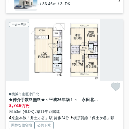
- / 86.46㎡ / 3LDK
中古一戸建
横浜市南区永田北
★仲介手数料無料★～平成26年築！～ 永田北3丁目中古戸建
3,749
万円
98.53㎡ (4LDK) /築11年 /2階建
京急本線「井土ヶ谷」駅 徒歩24分
横須賀線「保土ケ谷」駅 バス18分 横浜市営バス「永田町（神奈川県）」 停歩2分
閑静な住宅地
公共下水