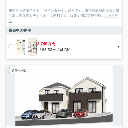
来訪者を確認できる、TVインターホン付きです。浴室乾燥機のあるお風
呂場は洗濯物を干すときにも便利です。設備や周辺環境が整...
もっと見
る
販売中の物件
3,749万円
- / 98.53㎡ / 4LDK
新築一戸建