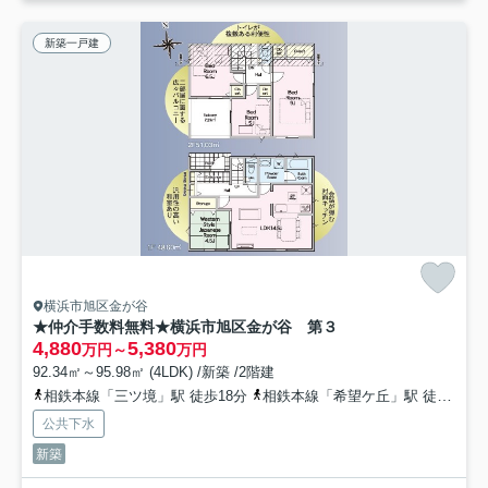
新築一戸建
横浜市旭区金が谷
★仲介手数料無料★横浜市旭区金が谷 第３
4,880
5,380
万円～
万円
92.34㎡～95.98㎡ (4LDK) /新築 /2階建
相鉄本線「三ツ境」駅 徒歩18分
相鉄本線「希望ケ丘」駅 徒歩29分
公共下水
新築