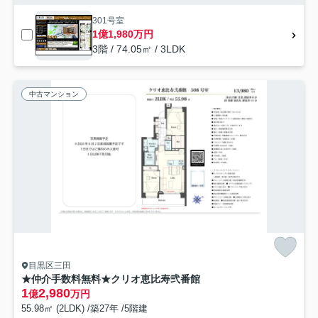
301号室
1億1,980万円
3階 / 74.05㎡ / 3LDK
中古マンション
目黒区三田
★仲介手数料無料★クリオ恵比寿弐番館
1
2,980
億
万円
55.98㎡ (2LDK) /築27年 /5階建