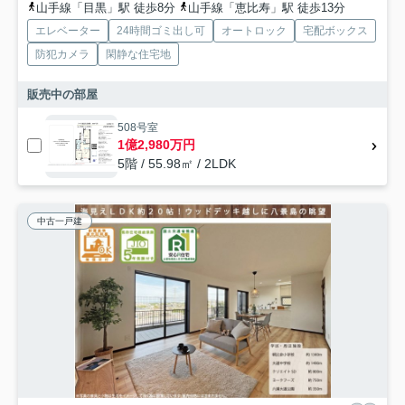
山手線「目黒」駅 徒歩8分
山手線「恵比寿」駅 徒歩13分
エレベーター
24時間ゴミ出し可
オートロック
宅配ボックス
防犯カメラ
閑静な住宅地
販売中の部屋
508号室
1億2,980万円
5階 / 55.98㎡ / 2LDK
中古一戸建