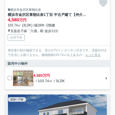
横浜市金沢区東朝比奈
横浜市金沢区東朝比奈1丁目 中古戸建て【仲介手数料無料】
4,580
万円
103.74㎡ (3LDK) /築28年 /2階建
京急逗子線「六浦」駅 徒歩11分
公共下水
来訪者の顔が確認できる、安心のTVインターホン付きです。洗面台付き
で生活にも困りません。建物面積103.74㎡以上あるの...
もっと見る
販売中の物件
4,580万円
- / 103.74㎡ / 3LDK
新築一戸建