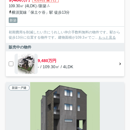
万円
8月6日 値下げ
109.30㎡ (4LDK) /新築 /-
横須賀線「保土ケ谷」駅 徒歩13分
新築
初期費用を削減したい方にうれしい仲介手数料無料の物件です。駅から
徒歩13分に位置する物件です。建物面積が109.3㎡でご...
もっと見る
販売中の物件
9,480万円
- / 109.30㎡ / 4LDK
新築一戸建