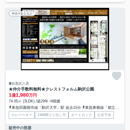
中古マンション
目黒区八雲
★仲介手数料無料★クレストフォルム駒沢公園
1
1,980
億
万円
74.05㎡ (3LDK) /築29年 /4階建
東急田園都市線「駒沢大学」駅 徒歩15分
東急東横線「都立大学」駅 徒歩17分
エレベーター
24時間ゴミ出し可
オートロック
公共下水
販売中の部屋